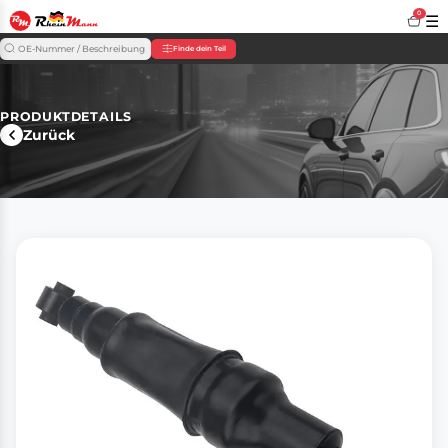
0
☰
Finde dein Teil
PRODUKTDETAILS
Zurück