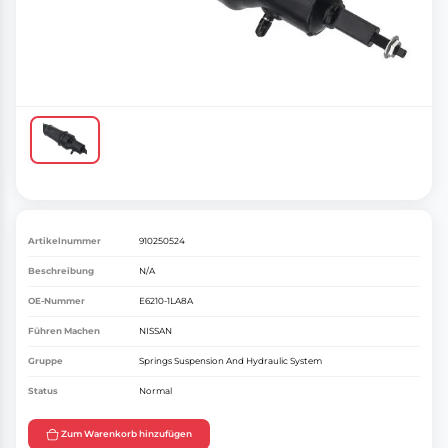
Artikelnummer
910250524
Beschreibung
N/A
OE-Nummer
E6210-1LA8A
Führen Machen
NISSAN
Gruppe
Springs Suspension And Hydraulic System
Status
Normal
Zum Warenkorb hinzufügen